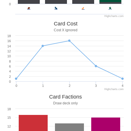
0
Highcharts.com
Card Cost
Cost X ignored
18
16
14
12
10
8
6
4
2
0
0
1
2
3
4
Highcharts.com
Card Factions
Draw deck only
18
15
12