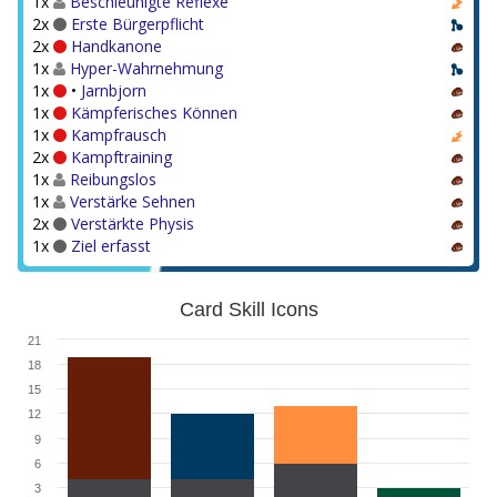
1x
Beschleunigte Reflexe
2x
Erste Bürgerpflicht
2x
Handkanone
1x
Hyper-Wahrnehmung
1x
•
Jarnbjorn
1x
Kämpferisches Können
1x
Kampfrausch
2x
Kampftraining
1x
Reibungslos
1x
Verstärke Sehnen
2x
Verstärkte Physis
1x
Ziel erfasst
Card Skill Icons
21
18
15
12
9
6
3