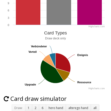
9
6
3
0
Highcharts.com
Card Types
Draw deck only
Verbündeter
Verbündeter
Vorteil
Vorteil
Ereignis
Ereignis
Ressource
Ressource
Upgrade
Upgrade
Highcharts.com
Card draw simulator
Draw:
1
2
6
hero hand
alterego hand
all