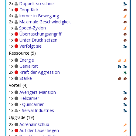
2x
Doppelt so schnell
1x
Drop Kick
4x
Immer in Bewegung
2x
Maximale Geschwindigkeit
1x
Speed-Zyklon
1x
Überraschungsangriff
1x
Unter Druck setzen
1x
Verfolgt sie!
Ressource (5)
1x
Energie
1x
Genialität
2x
Kraft der Aggression
1x
Stärke
Vorteil (4)
1x
Avengers Mansion
1x
Helicarrier
1x
•
Quincarrier
1x
•
Serval Industries
Upgrade (19)
2x
Adrenalinschub
1x
Auf der Lauer liegen