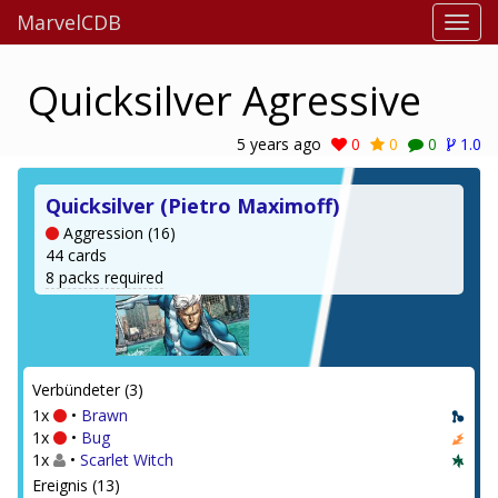
MarvelCDB
Quicksilver Agressive
5 years ago
0
0
0
1.0
Quicksilver (Pietro Maximoff)
Aggression (16)
44 cards
8 packs required
Verbündeter (3)
1x
•
Brawn
1x
•
Bug
1x
•
Scarlet Witch
Ereignis (13)