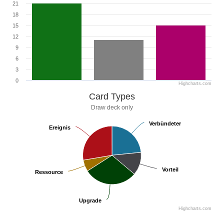
21
18
15
12
9
6
3
0
Highcharts.com
Card Types
Draw deck only
Verbündeter
Verbündeter
Ereignis
Ereignis
Vorteil
Vorteil
Ressource
Ressource
Upgrade
Upgrade
Highcharts.com