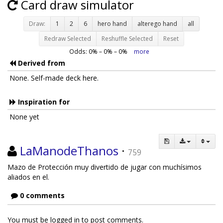
Card draw simulator
Draw:
1
2
6
hero hand
alterego hand
all
Redraw Selected
Reshuffle Selected
Reset
Odds:
0
% –
0
% –
0
%
more
Derived from
None. Self-made deck here.
Inspiration for
None yet
LaManodeThanos
·
759
Mazo de Protección muy divertido de jugar con muchísimos
aliados en el.
0 comments
You must be logged in to post comments.