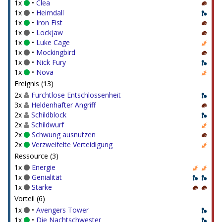
1x
•
Clea
1x
•
Heimdall
1x
•
Iron Fist
1x
•
Lockjaw
1x
•
Luke Cage
1x
•
Mockingbird
1x
•
Nick Fury
1x
•
Nova
Ereignis (13)
2x
Furchtlose Entschlossenheit
3x
Heldenhafter Angriff
2x
Schildblock
2x
Schildwurf
2x
Schwung ausnutzen
2x
Verzweifelte Verteidigung
Ressource (3)
1x
Energie
1x
Genialität
1x
Stärke
Vorteil (6)
1x
•
Avengers Tower
1x
•
Die Nachtschwester