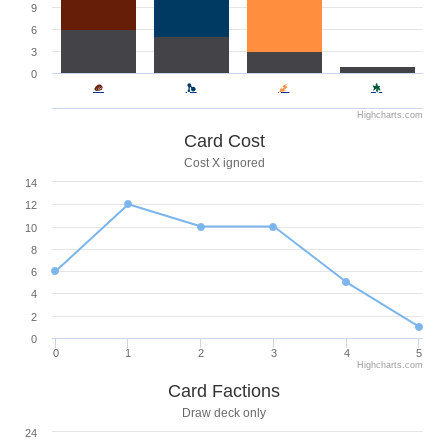
9
6
3
0
Highcharts.com
Card Cost
Cost X ignored
14
12
10
8
6
4
2
0
0
1
2
3
4
5
Highcharts.com
Card Factions
Draw deck only
24