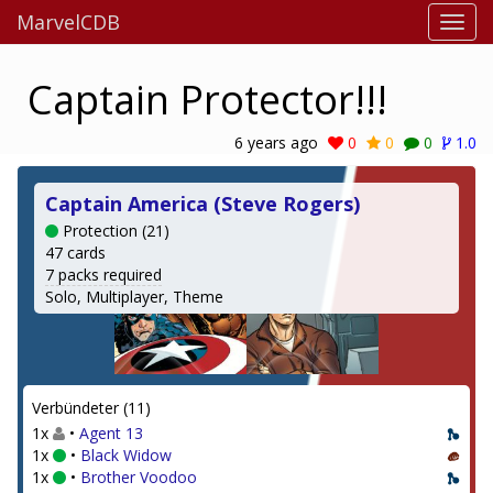
MarvelCDB
Captain Protector!!!
6 years ago
0
0
0
1.0
Captain America (Steve Rogers)
Protection (21)
47 cards
7 packs required
Solo, Multiplayer, Theme
Verbündeter (11)
1x
•
Agent 13
1x
•
Black Widow
1x
•
Brother Voodoo