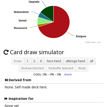
Upgrade
Upgrade
Verbündeter
Verbündeter
Vorteil
Vorteil
Ressource
Ressource
Ereignis
Ereignis
Highcharts.com
Card draw simulator
Draw:
1
2
6
hero hand
alterego hand
all
Redraw Selected
Reshuffle Selected
Reset
Odds:
0
% –
0
% –
0
%
more
Derived from
None. Self-made deck here.
Inspiration for
None yet