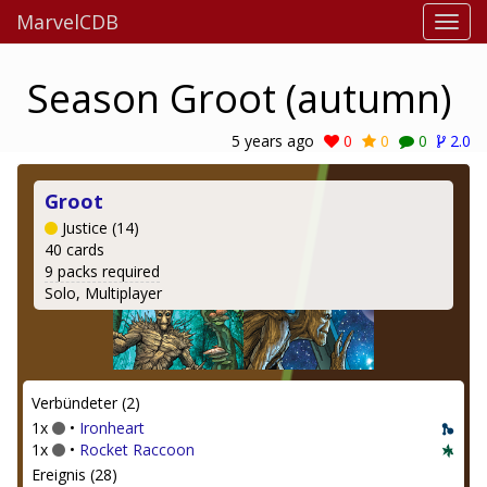
MarvelCDB
Season Groot (autumn)
5 years ago
0
0
0
2.0
Groot
Justice (14)
40 cards
9 packs required
Solo, Multiplayer
Verbündeter (2)
1x
•
Ironheart
1x
•
Rocket Raccoon
Ereignis (28)