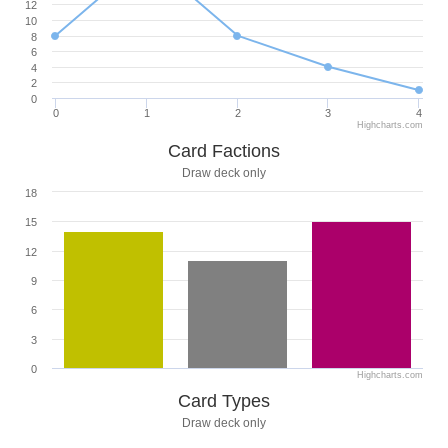
12
10
8
6
4
2
0
0
1
2
3
4
Highcharts.com
Card Factions
Draw deck only
18
15
12
9
6
3
0
Highcharts.com
Card Types
Draw deck only