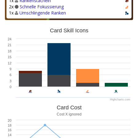
1x
Rankenstacheln
2x
Schnelle Fokussierung
1x
Umschlingende Ranken
Card Skill Icons
24
21
18
15
12
9
6
3
0
Highcharts.com
Card Cost
Cost X ignored
20
18
16
14