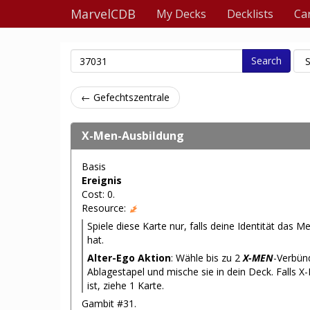
MarvelCDB
My Decks
Decklists
Ca
Search
← Gefechtszentrale
X-Men-Ausbildung
Basis
Ereignis
Cost: 0.
Resource:
Spiele diese Karte nur, falls deine Identität das 
hat.
Alter-Ego Aktion
: Wähle bis zu 2
X-MEN
-Verbün
Ablagestapel und mische sie in dein Deck. Falls X
ist, ziehe 1 Karte.
Gambit #31.