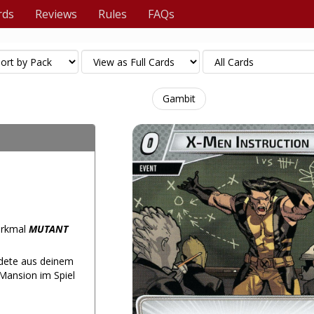
rds
Reviews
Rules
FAQs
Gambit
Merkmal
MUTANT
dete aus deinem
-Mansion im Spiel