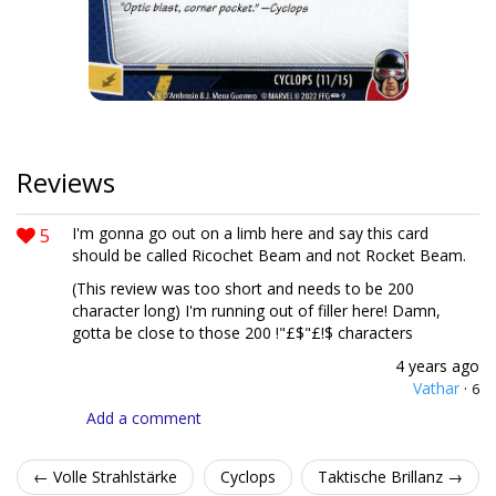
Reviews
5
I'm gonna go out on a limb here and say this card
should be called Ricochet Beam and not Rocket Beam.
(This review was too short and needs to be 200
character long) I'm running out of filler here! Damn,
gotta be close to those 200 !"£$"£!$ characters
4 years ago
Vathar
·
6
Add a comment
← Volle Strahlstärke
Cyclops
Taktische Brillanz →