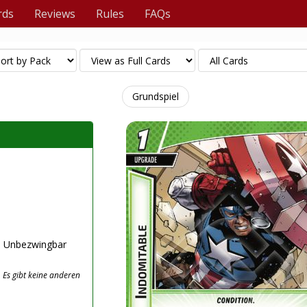
rds
Reviews
Rules
FAQs
Grundspiel
ge Unbezwingbar
 Es gibt keine anderen