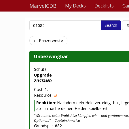
MarvelCDB
My Decks
Decklists
Ca
Search
← Panzerweste
Unbezwingbar
Schutz
Upgrade
ZUSTAND.
Cost: 1.
Resource:
Reaktion
: Nachdem dein Held verteidigt hat, le
ab → mache deinen Helden spielbereit.
"Wir haben keine Wahl. Also kämpfen wir -- und gewinnen wir.
Optionen." -- Captain America
Grundspiel #82.