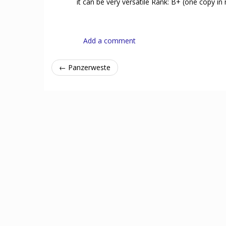
it can be very versatile Rank: B+ (one copy i
Add a comment
← Panzerweste