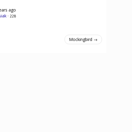
ears ago
siak
·
228
Mockingbird →