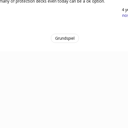
n many of protection decks even today can be a ok option.
4 y
no
Grundspiel