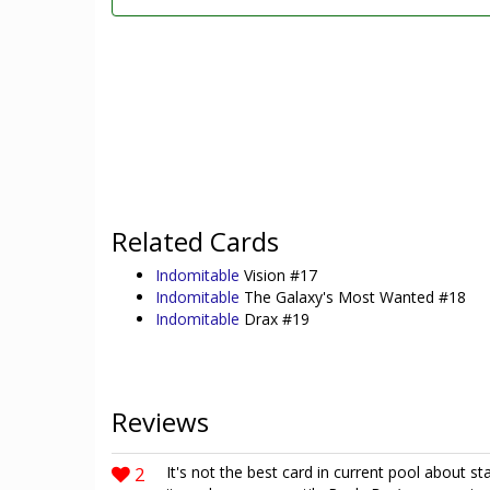
Related Cards
Indomitable
Vision #17
Indomitable
The Galaxy's Most Wanted #18
Indomitable
Drax #19
Reviews
2
It's not the best card in current pool about s