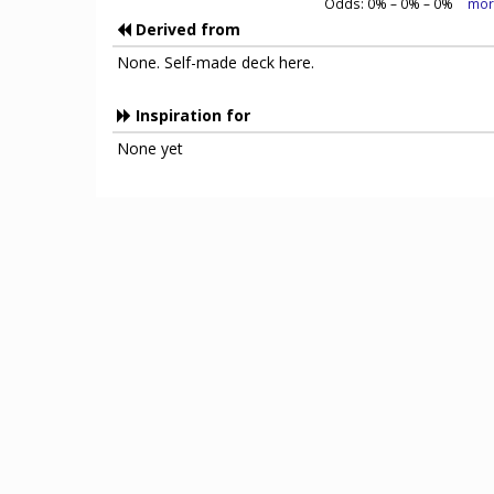
Odds:
0
% –
0
% –
0
%
mor
Derived from
None. Self-made deck here.
Inspiration for
None yet