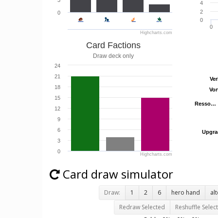
3
4
2
0
0
0
Highcharts.com
Card Factions
Draw deck only
24
21
Ve
Ve
18
Vor
Vor
15
Resso…
Resso…
12
9
6
Upgra
Upgra
3
0
Highcharts.com
Card draw simulator
Draw:
1
2
6
hero hand
al
Redraw Selected
Reshuffle Selec