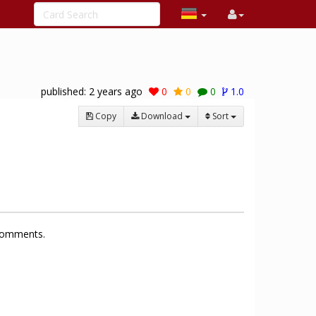
published:
2 years ago
0
0
0
1.0
Copy
Download
Sort
 comments.