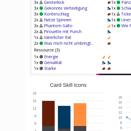
3x
Geisterkick
1x
Panz
3x
Gekonnte Verteidigung
1x
Schw
3x
Konterschlag
1x
Ticke
2x
Netze Spinnen
1x
Uners
3x
Phantom-Salto
1x
Wie 
2x
Pirouette mit Punch
1x
Väterlicher Rat
2x
Was mich nicht umbringt...
Ressource (3)
1x
Energie
1x
Genialität
1x
Stärke
Card Skill Icons
18
18
15
16
14
12
12
9
10
8
6
6