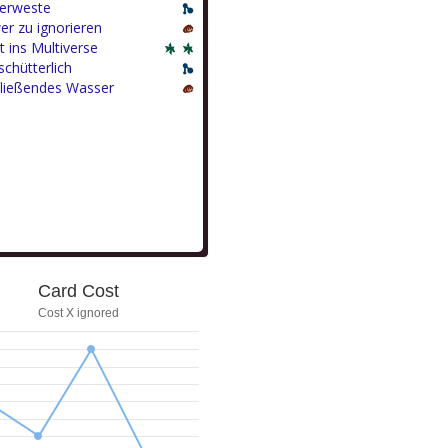
erweste
er zu ignorieren
t ins Multiverse
chütterlich
fließendes Wasser
Card Cost
Cost X ignored