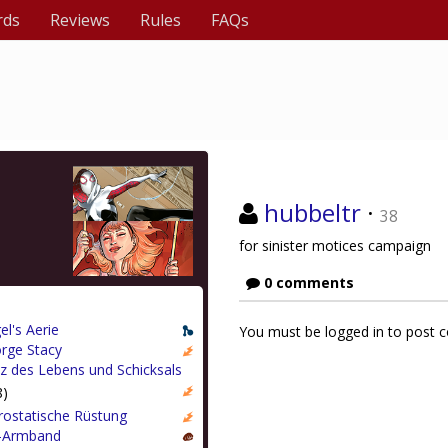
rds
Reviews
Rules
FAQs
hubbeltr
·
38
for sinister motices campaign
0 comments
el's Aerie
You must be logged in to post
rge Stacy
z des Lebens und Schicksals
8)
rostatische Rüstung
-Armband