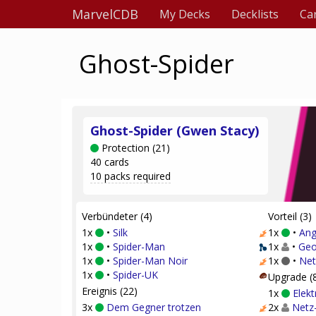
MarvelCDB
My Decks
Decklists
Ca
Ghost-Spider
Ghost-Spider (Gwen Stacy)
Protection (21)
40 cards
10 packs required
Verbündeter (4)
Vorteil (3)
1x
•
Silk
1x
•
Ang
1x
•
Spider-Man
1x
•
Geo
1x
•
Spider-Man Noir
1x
•
Net
1x
•
Spider-UK
Upgrade (
Ereignis (22)
1x
Elekt
3x
Dem Gegner trotzen
2x
Netz